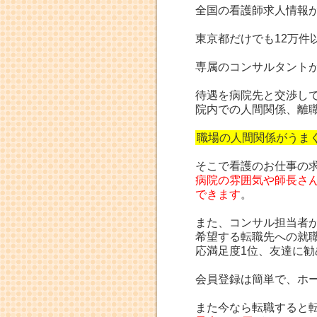
全国の看護師求人情報
東京都だけでも12万件
専属のコンサルタント
待遇を病院先と交渉し
院内での人間関係、離
職場の人間関係がうま
そこで看護のお仕事の
病院の雰囲気や師長さ
できます
。
また、コンサル担当者
希望する転職先への就
応満足度1位、
友達に勧
会員登録は簡単で、ホ
また今なら転職すると