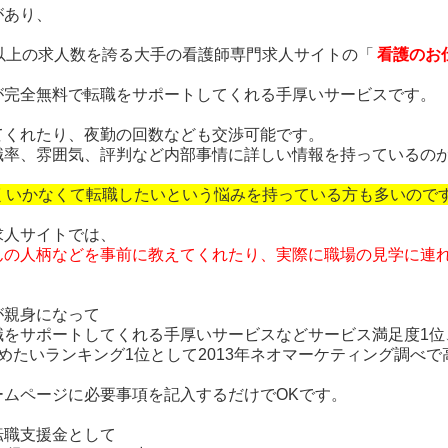
があり、
以上の求人数を誇る
大手の看護師専門求人サイトの「
看護のお
が完全無料で転職をサポートしてくれる手厚いサービスです。
てくれたり、夜勤の回数なども交渉可能です。
職率、雰囲気、評判など
内部事情に詳しい情報を持っているの
くいかなくて転職したいという悩みを持っている方も多いので
求人サイトでは、
んの人柄などを事前に教えてくれたり、
実際に職場の見学に連
が親身になって
職をサポートしてくれる手厚いサービスなど
サービス満足度1
めたいランキング1位として2013年ネオマーケティング調べで
ームページに必要事項を記入するだけでOKです。
転職支援金として